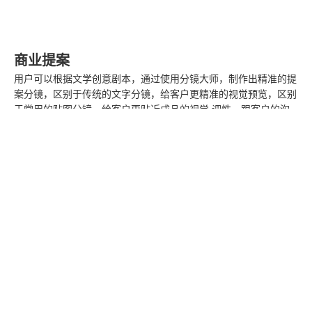
商业提案
用户可以根据文学创意剧本，通过使用分镜大师，制作出精准的提
案分镜，区别于传统的文字分镜，给客户更精准的视觉预览，区别
于常用的贴图分镜，给客户更贴近成品的视觉 调性，跟客户的沟
通成本，沟通效率都可以得到大幅度的提升，从而提高商业提案的
成功率，帮助企业盈利。